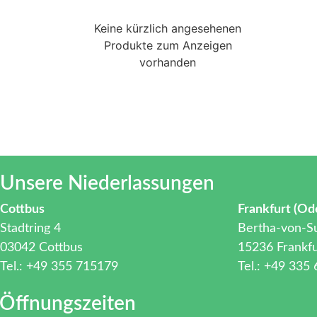
Keine kürzlich angesehenen
Produkte zum Anzeigen
vorhanden
Unsere Niederlassungen
Cottbus
Frankfurt (Od
Stadtring 4
Bertha-von-Su
03042 Cottbus
15236 Frankfu
Tel.: +49 355 715179
Tel.: +49 335
Öffnungszeiten