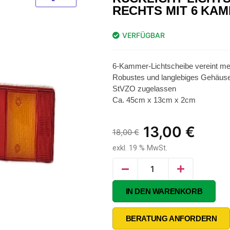
RECHTS MIT 6 KA
VERFÜGBAR
6-Kammer-Lichtscheibe vereint meh
Robustes und langlebiges Gehäus
StVZO zugelassen
Ca. 45cm x 13cm x 2cm
13,00
€
18,00
€
exkl. 19 % MwSt.
Alternative:
IN DEN WARENKORB
BERATUNG ANFORDERN