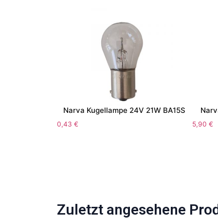
Narva Kugellampe 24V 21W BA15S
Narv
0,43
€
5,90
€
Zuletzt angesehene Pro