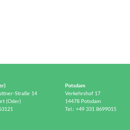
er)
Potsdam
ttner-Straße 14
Verkehrshof 17
rt (Oder)
14478 Potsdam
 63121
Tel.: +49 331 8699015