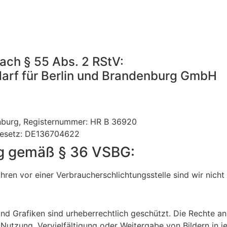
nach § 55 Abs. 2 RStV:
arf für Berlin und Brandenburg GmbH
tenburg, Registernummer: HR B 36920
gesetz: DE136704622
ung gemäß § 36 VSBG:
ren vor einer Verbraucherschlichtungsstelle sind wir nicht v
nd Grafiken sind urheberrechtlich geschützt. Die Rechte an 
utzung, Vervielfältigung oder Weitergabe von Bildern in je