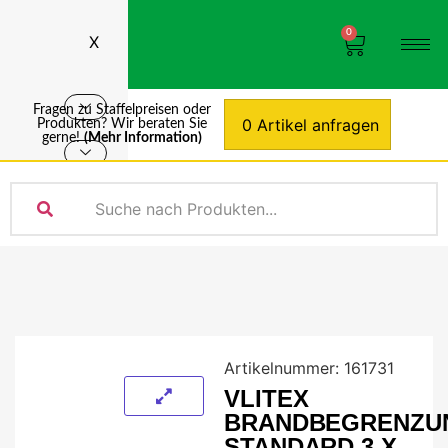
0
X
Fragen zu Staffelpreisen oder
0 Artikel anfragen
Produkten? Wir beraten Sie
gerne!
(Mehr Information)
Artikelnummer:
161731
VLITEX
BRANDBEGRENZU
STANDARD 3 X