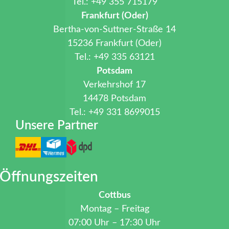
Tel.: +49 355 715179
Frankfurt (Oder)
Bertha-von-Suttner-Straße 14
15236 Frankfurt (Oder)
Tel.: +49 335 63121
Potsdam
Verkehrshof 17
14478 Potsdam
Tel.: +49 331 8699015
Unsere Partner
Öffnungszeiten
Cottbus
Montag – Freitag
07:00 Uhr – 17:30 Uhr