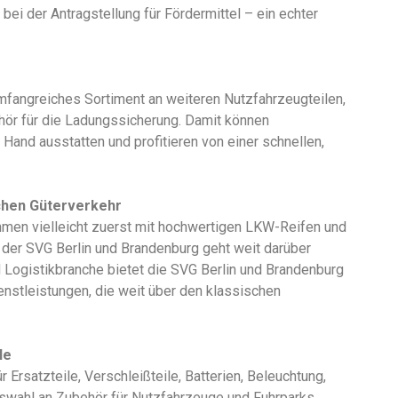
ei der Antragstellung für Fördermittel – ein echter
fangreiches Sortiment an weiteren Nutzfahrzeugteilen,
hör für die Ladungssicherung. Damit können
Hand ausstatten und profitieren von einer schnellen,
ichen Güterverkehr
hmen vielleicht zuerst mit hochwertigen LKW-Reifen und
er SVG Berlin und Brandenburg geht weit darüber
nd Logistikbranche bietet die SVG Berlin und Brandenburg
nstleistungen, die weit über den klassischen
le
 Ersatzteile, Verschleißteile, Batterien, Beleuchtung,
swahl an Zubehör für Nutzfahrzeuge und Fuhrparks.