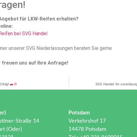
ragen!
 Angebot für LKW-Reifen erhalten?
nline:
Reifen bei SVG Handel
iner unserer SVG Niederlassungen beraten Sie gerne
r freuen uns auf Ihre Anfrage!
Erfolg!
SVG Handel: Ihr zuverlässig
er)
Potsdam
ttner-Straße 14
Verkehrshof 17
rt (Oder)
14478 Potsdam