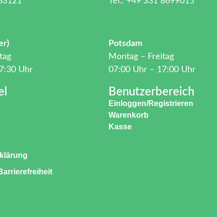
 63121
Tel.: +49 331 8699015
er)
Potsdam
tag
Montag – Freitag
7:30 Uhr
07:00 Uhr – 17:00 Uhr
el
Benutzerbereich
Einloggen/Registrieren
Warenkorb
Kasse
klärung
arrierefreiheit