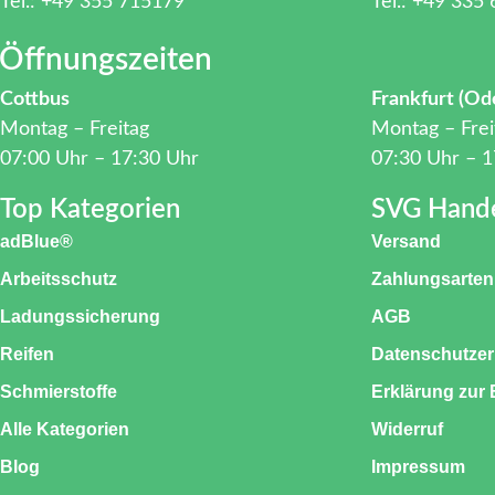
Tel.: +49 355 715179
Tel.: +49 335
Öffnungszeiten
Cottbus
Frankfurt (Od
Montag – Freitag
Montag – Frei
07:00 Uhr – 17:30 Uhr
07:30 Uhr – 1
Top Kategorien
SVG Hand
adBlue®
Versand
Arbeitsschutz
Zahlungsarten
Ladungssicherung
AGB
Reifen
Datenschutzer
Schmierstoffe
Erklärung zur B
Alle Kategorien
Widerruf
Blog
Impressum